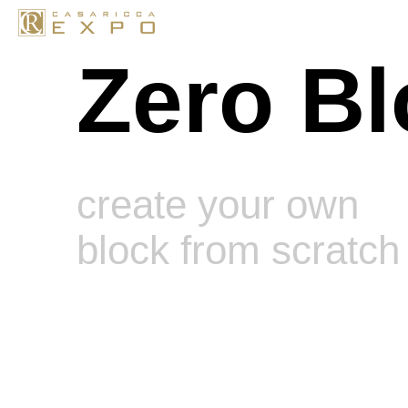
Zero Bl
create your own
block from scratch