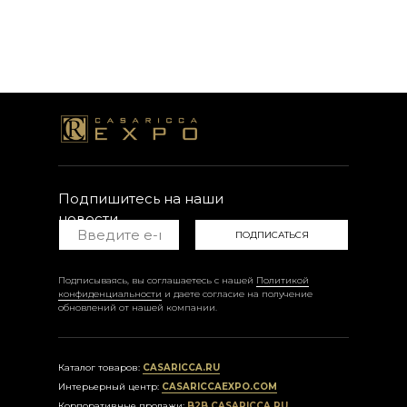
Подпишитесь на наши
новости
ПОДПИСАТЬСЯ
Подписываясь, вы соглашаетесь с нашей
Политикой
конфиденциальности
и даете согласие на получение
обновлений от нашей компании.
Каталог товаров:
CASARICCA.RU
Интерьерный центр:
CASARICCAEXPO.COM
Корпоративные продажи:
B2B.CASARICCA.RU